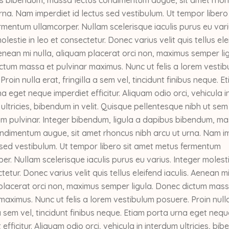
rna. Nam imperdiet id lectus sed vestibulum. Ut tempor libero
mentum ullamcorper. Nullam scelerisque iaculis purus eu vari
olestie in leo et consectetur. Donec varius velit quis tellus ele
Aenean mi nulla, aliquam placerat orci non, maximus semper lig
ctum massa et pulvinar maximus. Nunc ut felis a lorem vesti
Proin nulla erat, fringilla a sem vel, tincidunt finibus neque. E
a eget neque imperdiet efficitur. Aliquam odio orci, vehicula i
ultricies, bibendum in velit. Quisque pellentesque nibh ut sem
m pulvinar. Integer bibendum, ligula a dapibus bibendum, m
ondimentum augue, sit amet rhoncus nibh arcu ut urna. Nam i
 sed vestibulum. Ut tempor libero sit amet metus fermentum
er. Nullam scelerisque iaculis purus eu varius. Integer molesti
tetur. Donec varius velit quis tellus eleifend iaculis. Aenean mi
placerat orci non, maximus semper ligula. Donec dictum mass
maximus. Nunc ut felis a lorem vestibulum posuere. Proin nulla
 a sem vel, tincidunt finibus neque. Etiam porta urna eget nequ
 efficitur. Aliquam odio orci, vehicula in interdum ultricies, bi