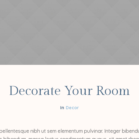
Decorate Your Room
Decor
pellentesque nibh ut sem elementum pulvinar. Integer bibendu
s bibendum, massa lectus condimentum augue, sit amet rhon