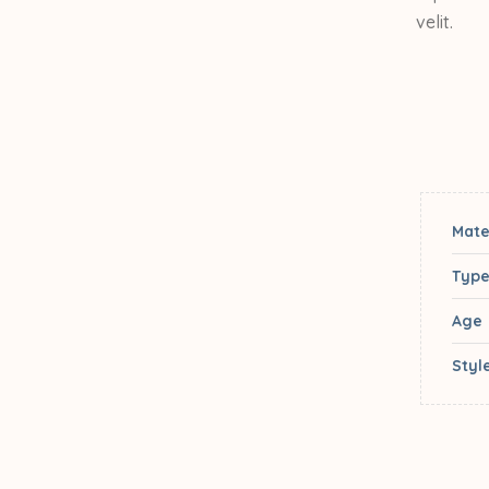
velit.
Mate
Typ
Age
Styl