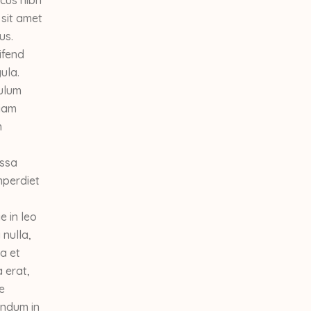
 sit amet
us.
ifend
ula.
bulum
tiam
n
assa
mperdiet
e in leo
 nulla,
a et
 erat,
e
bendum in