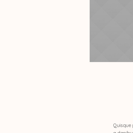
Quisque 
a dapibu