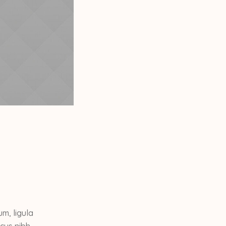
m, ligula
cus nibh