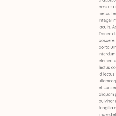
arcu ut u
metus fer
Integer m
iaculis. 
Donec di
posuere. 
porta urn
interdum 
elementu
lectus c
id lectus
ullamcorp
et consec
aliquam 
pulvinar 
fringilla
imperdiet