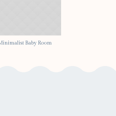
Minimalist Baby Room
Beautiful C