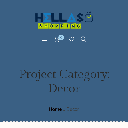
0
Project Category:
Decor
Home
»
Decor